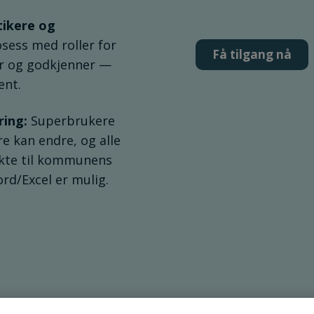
tikere og
sess med roller for
Få tilgang nå
er og godkjenner —
ent.
ring:
Superbrukere
re kan endre, og alle
ekte til kommunens
rd/Excel er mulig.