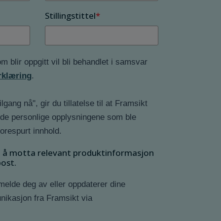
Stillingstittel
*
 blir oppgitt vil bli behandlet i samsvar
rklæring
.
lgang nå", gir du tillatelse til at Framsikt
 de personlige opplysningene som ble
forespurt innhold.
så å motta relevant produktinformasjon
post.
melde deg av eller oppdaterer dine
nikasjon fra Framsikt via