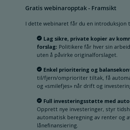
Gratis webinaropptak - Framsikt
I dette webinaret får du en introduksjon t
Lag sikre, private kopier av ko
forslag:
Politikere får hver sin arbe
uten å påvirke originalforslaget.
Enkel prioritering og balansekont
til/fjern/omprioriter tiltak, få autom
og «smilefjes» når drift og investerin
Full investeringsstøtte med aut
Opprett nye investeringer, styr tidsho
automatisk beregning av renter og a
lånefinansiering.