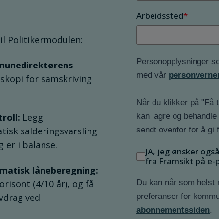
Arbeidssted
*
il Politikermodulen:
Personopplysninger som
mmunedirektørens
med vår
personverne
idskopi for samskriving
Når du klikker på "Få ti
kan lagre og behandle
roll:
Legg
sendt ovenfor for å gi 
atisk salderingsvarsling
g er i balanse.
JA, jeg ønsker og
fra Framsikt på e-
omatisk låneberegning:
Du kan når som helst 
risont (4/10 år), og få
preferanser for kommu
vdrag ved
abonnementssiden
.