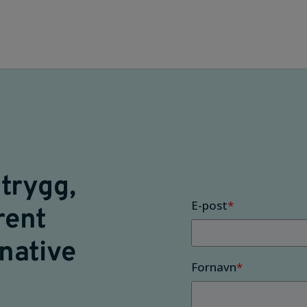
trygg,
E-post
*
rent
native
Fornavn
*