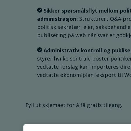
Sikker spørsmålsflyt mellom poli
administrasjon:
Strukturert Q&A-pro
politisk sekretær, eier, saksbehandl
publisering på web når svar er godkj
Administrativ kontroll og publise
styrer hvilke sentrale poster politike
vedtatte forslag kan importeres dir
vedtatte økonomiplan; eksport til Wo
Fyll ut skjemaet for å få gratis tilgang.